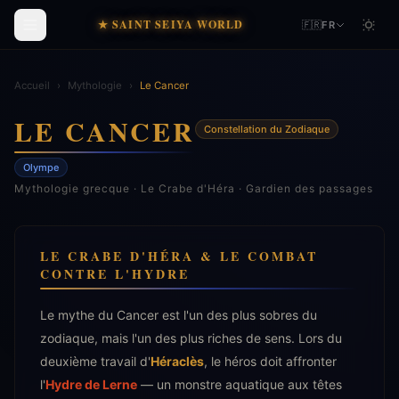
★ SAINT SEIYA WORLD
🇫🇷
FR
Accueil
›
Mythologie
›
Le Cancer
LE CANCER
Constellation du Zodiaque
Olympe
Mythologie grecque · Le Crabe d'Héra · Gardien des passages
LE CRABE D'HÉRA & LE COMBAT
CONTRE L'HYDRE
Le mythe du Cancer est l'un des plus sobres du
zodiaque, mais l'un des plus riches de sens. Lors du
deuxième travail d'
Héraclès
, le héros doit affronter
l'
Hydre de Lerne
— un monstre aquatique aux têtes