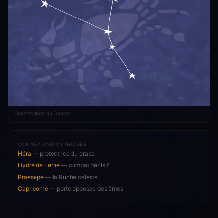
Constellation du Cancer
CONNEXIONS MYTHIQUES
Héra
— protectrice du crabe
Hydre de Lerne
— combat décisif
Praesepe
— la Ruche céleste
Capricorne
— porte opposée des âmes