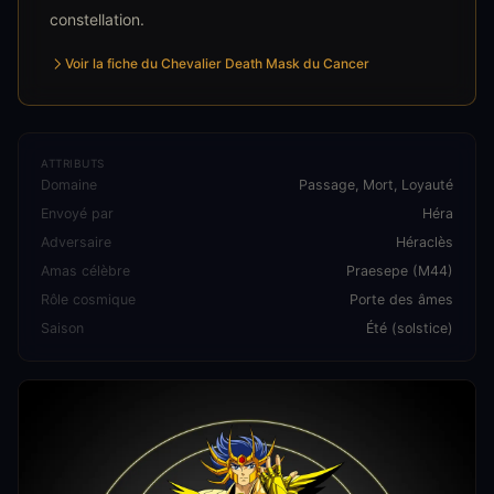
constellation.
Voir la fiche du Chevalier Death Mask du Cancer
ATTRIBUTS
Domaine
Passage, Mort, Loyauté
Envoyé par
Héra
Adversaire
Héraclès
Amas célèbre
Praesepe (M44)
Rôle cosmique
Porte des âmes
Saison
Été (solstice)