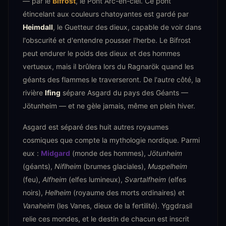
— par le
Bifrost
, le Pont Arc-en-ciel. Ce pont
étincelant aux couleurs chatoyantes est gardé par
Heimdall
, le Guetteur des dieux, capable de voir dans
l'obscurité et d'entendre pousser l'herbe. Le Bifrost
peut endurer le poids des dieux et des hommes
vertueux, mais il brûlera lors du Ragnarök quand les
géants des flammes le traverseront. De l'autre côté, la
rivière
Ifing
sépare Asgard du pays des Géants —
Jötunheim — et ne gèle jamais, même en plein hiver.
Asgard est séparé des huit autres royaumes
cosmiques que compte la mythologie nordique. Parmi
eux :
Midgard
(monde des hommes),
Jötunheim
(géants),
Niflheim
(brumes glaciales),
Muspelheim
(feu),
Alfheim
(elfes lumineux),
Svartalfheim
(elfes
noirs),
Helheim
(royaume des morts ordinaires) et
Vanaheim
(les Vanes, dieux de la fertilité). Yggdrasil
relie ces mondes, et le destin de chacun est inscrit