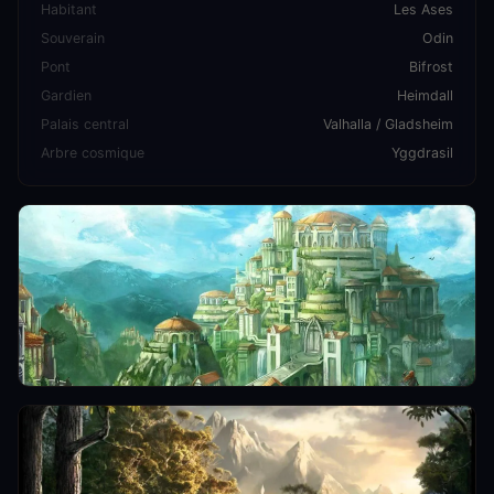
Habitant
Les Ases
Souverain
Odin
Pont
Bifrost
Gardien
Heimdall
Palais central
Valhalla / Gladsheim
Arbre cosmique
Yggdrasil