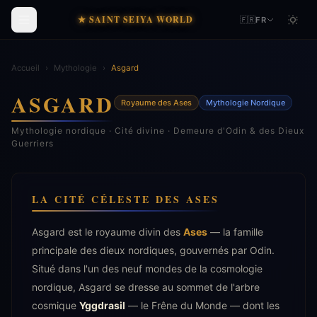
★ SAINT SEIYA WORLD
🇫🇷
FR
Accueil
›
Mythologie
›
Asgard
ASGARD
Royaume des Ases
Mythologie Nordique
Mythologie nordique · Cité divine · Demeure d'Odin & des Dieux
Guerriers
LA CITÉ CÉLESTE DES ASES
Asgard est le royaume divin des
Ases
— la famille
principale des dieux nordiques, gouvernés par Odin.
Situé dans l'un des neuf mondes de la cosmologie
nordique, Asgard se dresse au sommet de l'arbre
cosmique
Yggdrasil
— le Frêne du Monde — dont les