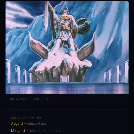
Odin & Asgard — Saint Seiya
LES NEUF MONDES
Asgard
— dieux Ases
Midgard
— monde des hommes