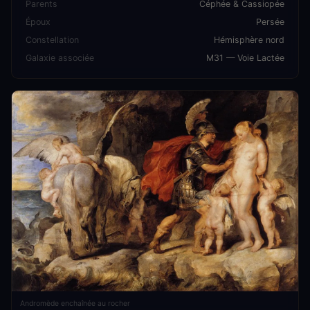
Parents
Céphée & Cassiopée
Époux
Persée
Constellation
Hémisphère nord
Galaxie associée
M31 — Voie Lactée
Andromède enchaînée au rocher