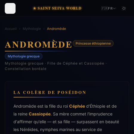
★ SAINT SEIYA WORLD
🇫🇷
FR
Accueil
›
Mythologie
›
Andromède
ANDROMÈDE
Princesse éthiopienne
Mythologie grecque
Mythologie grecque · Fille de Céphée et Cassiopée ·
Constellation boréale
LA COLÈRE DE POSÉIDON
Andromède est la fille du roi
Céphée
d'Éthiopie et de
la reine
Cassiopée
. Sa mère commet l'imprudence
d'affirmer qu'elle — et sa fille — surpassent en beauté
les Néréides, nymphes marines au service de