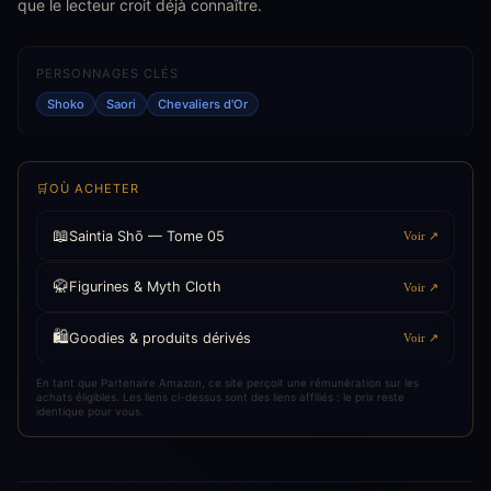
que le lecteur croit déjà connaître.
PERSONNAGES CLÉS
Shoko
Saori
Chevaliers d'Or
🛒
OÙ ACHETER
📖
Saintia Shō — Tome 05
Voir ↗
🥋
Figurines & Myth Cloth
Voir ↗
🛍️
Goodies & produits dérivés
Voir ↗
En tant que Partenaire Amazon, ce site perçoit une rémunération sur les
achats éligibles. Les liens ci-dessus sont des liens affiliés : le prix reste
identique pour vous.