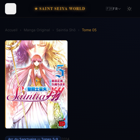
★ SAINT SEIYA WORLD
🇫🇷
FR
Accueil
›
Manga Original
›
Saintia Shō
›
Tome 05
2014
Arc du Sanctuaire — Tomes 5–9