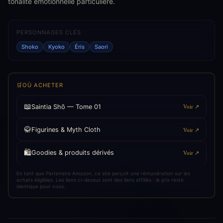
tonalité émotionnelle particulière.
PERSONNAGES CLÉS
Shoko
Kyoko
Éris
Saori
🛒
OÙ ACHETER
📖
Saintia Shō — Tome 01
Voir ↗
🥋
Figurines & Myth Cloth
Voir ↗
🛍️
Goodies & produits dérivés
Voir ↗
En tant que Partenaire Amazon, ce site perçoit une rémunération sur les
achats éligibles. Les liens ci-dessus sont des liens affiliés : le prix reste
identique pour vous.