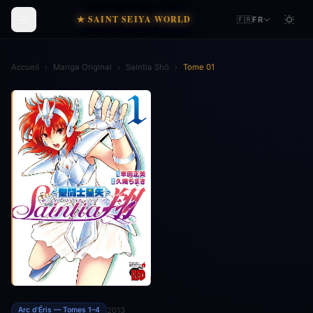
★ SAINT SEIYA WORLD
🇫🇷
FR
Accueil
›
Manga Original
›
Saintia Shō
›
Tome 01
2013
Arc d'Éris — Tomes 1–4