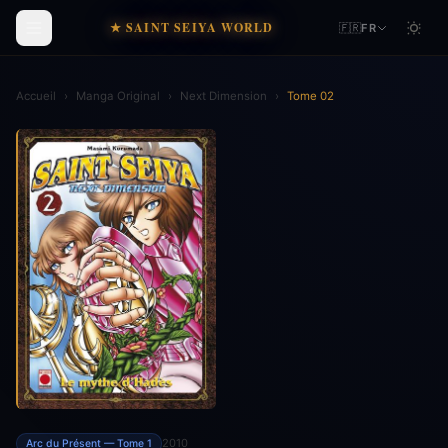
★ SAINT SEIYA WORLD
🇫🇷
FR
Accueil
›
Manga Original
›
Next Dimension
›
Tome 02
2010
Arc du Présent — Tome 1