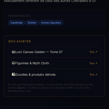
radicalement différent de celui des autres Chevaliers d'Or.
PERSONNAGES
Cardinale
Dohko
Armes Sacrées
🛒
OÙ ACHETER
📖
Lost Canvas Gaiden — Tome 07
Voir ↗
🥋
Figurines & Myth Cloth
Voir ↗
🛍️
Goodies & produits dérivés
Voir ↗
En tant que Partenaire Amazon, ce site perçoit une rémunération sur les
achats éligibles. Les liens ci-dessus sont des liens affiliés : le prix reste
identique pour vous.