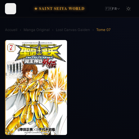
★ SAINT SEIYA WORLD
🇫🇷
FR
Accueil
›
Manga Original
›
Lost Canvas Gaiden
›
Tome 07