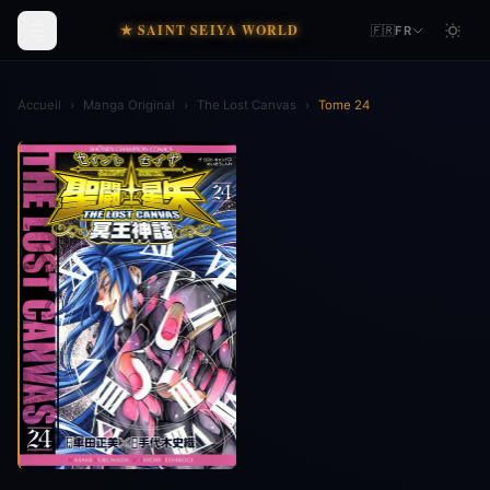
★ SAINT SEIYA WORLD
🇫🇷
FR
Accueil
›
Manga Original
›
The Lost Canvas
›
Tome 24