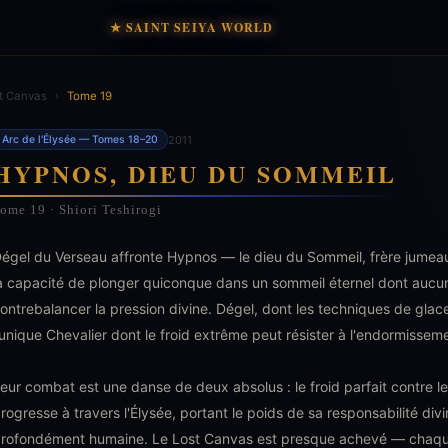
★ SAINT SEIYA WORLD
t Canvas
›
Tome 19
2011
Arc de l'Élysée — Tomes 18–20
HYPNOS, DIEU DU SOMMEIL
ome 19 · Shiori Teshirogi
égel du Verseau affronte Hypnos — le dieu du Sommeil, frère jume
a capacité de plonger quiconque dans un sommeil éternel dont auc
ontrebalancer la pression divine. Dégel, dont les techniques de glace
'unique Chevalier dont le froid extrême peut résister à l'endormissem
eur combat est une danse de deux absolus : le froid parfait contre l
rogresse à travers l'Élysée, portant le poids de sa responsabilité divi
rofondément humaine. Le Lost Canvas est presque achevé — chaque