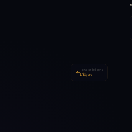
e
Tome précédent
←
L'Élysée