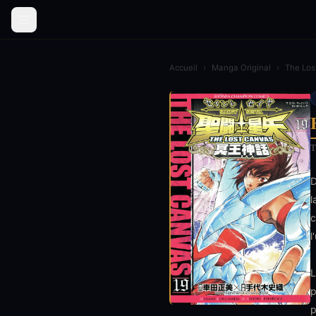
Accueil
›
Manga Original
›
The Los
T
D
l
c
l
L
p
p