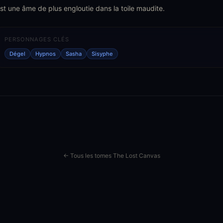
st une âme de plus engloutie dans la toile maudite.
PERSONNAGES CLÉS
Dégel
Hypnos
Sasha
Sisyphe
← Tous les tomes The Lost Canvas