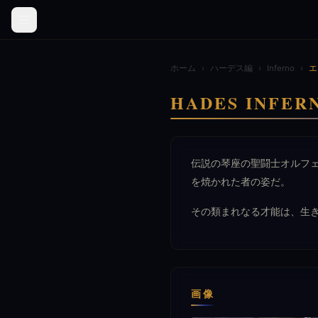
ホーム
›
ハーデス編
›
Inferno
›
エ
HADES INF
伝説の琴座の聖闘士オルフ
を焼かれた者の姿だ。
その類まれなる才能は、生
画像