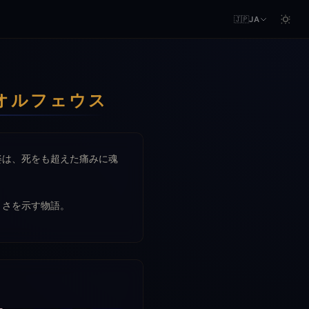
🇯🇵
JA
士・オルフェウス
姿は、死をも超えた痛みに魂
うさを示す物語。