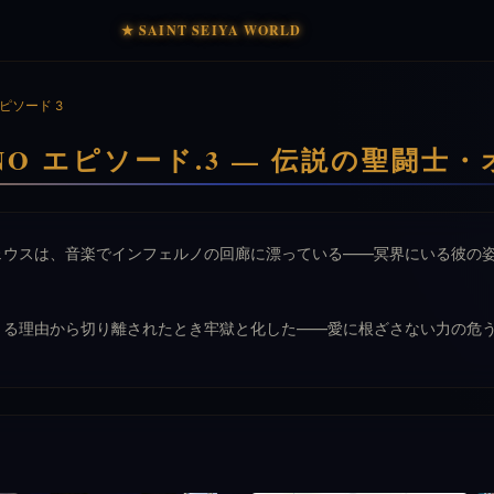
★ SAINT SEIYA WORLD
ピソード 3
ERNO エピソード.3 — 伝説の聖闘
ェウスは、音楽でインフェルノの回廊に漂っている——冥界にいる彼の
きる理由から切り離されたとき牢獄と化した——愛に根ざさない力の危