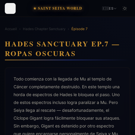
★ SAINT SEIYA WORLD
🇪🇸
ES
Accueil
›
Hades Chapter Sanctuary
›
Épisode 7
HADES SANCTUARY EP.7 —
ROPAS OSCURAS
Todo comienza con la llegada de Mu al templo de
Cáncer completamente destruido. En este templo una
horda de espectros de Hades le bloquea el paso. Uno
de estos espectros incluso logra paralizar a Mu. Pero
Seiya llega al rescate — desafortunadamente, el
Cíclope Gigant logra fácilmente bloquear sus ataques.
Sin embargo, Gigant es detenido por otro espectro
que quiere encargarse personalmente de Seiya y Mu.