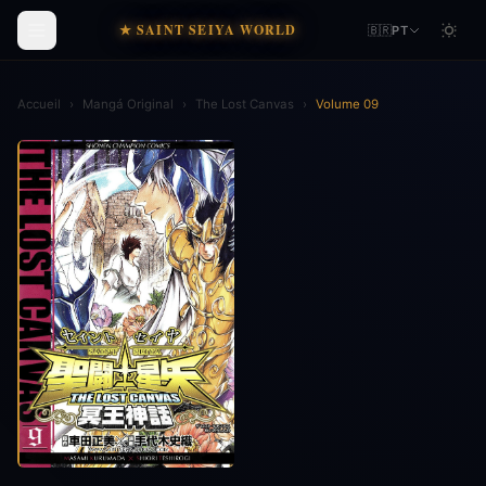
★ SAINT SEIYA WORLD
🇧🇷
PT
Accueil
›
Mangá Original
›
The Lost Canvas
›
Volume 09