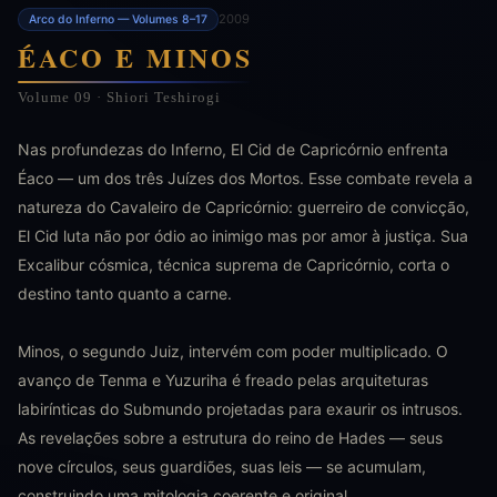
2009
Arco do Inferno — Volumes 8–17
ÉACO E MINOS
Volume 09 · Shiori Teshirogi
Nas profundezas do Inferno, El Cid de Capricórnio enfrenta
Éaco — um dos três Juízes dos Mortos. Esse combate revela a
natureza do Cavaleiro de Capricórnio: guerreiro de convicção,
El Cid luta não por ódio ao inimigo mas por amor à justiça. Sua
Excalibur cósmica, técnica suprema de Capricórnio, corta o
destino tanto quanto a carne.
Minos, o segundo Juiz, intervém com poder multiplicado. O
avanço de Tenma e Yuzuriha é freado pelas arquiteturas
labirínticas do Submundo projetadas para exaurir os intrusos.
As revelações sobre a estrutura do reino de Hades — seus
nove círculos, seus guardiões, suas leis — se acumulam,
construindo uma mitologia coerente e original.