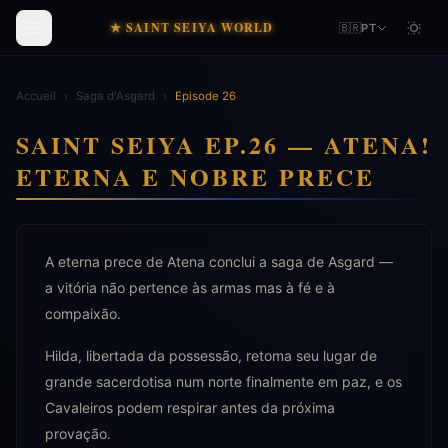
★ SAINT SEIYA WORLD
🇧🇷
PT
Accueil
›
Saga d'Asgard
›
Episode 26
SAINT SEIYA EP.26 — ATENA!
ETERNA E NOBRE PRECE
A eterna prece de Atena conclui a saga de Asgard —
a vitória não pertence às armas mas à fé e à
compaixão.
Hilda, libertada da possessão, retoma seu lugar de
grande sacerdotisa num norte finalmente em paz, e os
Cavaleiros podem respirar antes da próxima
provação.