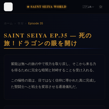
★ SAINT SEIYA WORLD
🇯🇵
JA
ホーム
›
サガ
›
Episode 35
SAINT SEIYA EP.35 — 死の
旅！ドラゴンの眼を開け
紫龍は無への旅の中で視力を取り戻し、そこから来る力
を得るために完全な暗闇と対峙することを受け入れる。
この犠牲の道は、目ではなく信仰に導かれた真に完成し
た聖闘士へと戦士を変容させる通過儀礼だ。