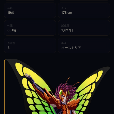
年齢
身長
19歳
178 cm
体重
誕生日
65 kg
1月27日
血液型
出身
B
オーストリア