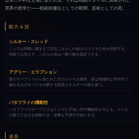
冥界の哲学だ——戦術的優位としての暗闇、芸術としての死。
能力＆技
シルキー・スレッド
ミュウは同時に捕まえて切るごまかしの細さのコスモの糸を投影する。
肉眼では見えず、これらの糸は一瞬で敵を固定できる。
アグリー・エラプション
翼のサープリスから放たれた生のコスモの爆発。技は壊滅的な半径内で
触れるものすべてを分解する暗黒エネルギーの波を放つ。
バタフライの機動性
バタフライのサープリスはミュウに手強い空中機敏性を与える。コスモ
の翼で三次元を移動でき、攻撃を予測不可能にする。
成長