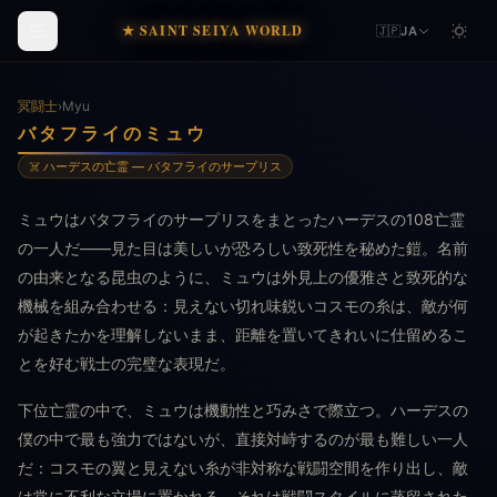
★ SAINT SEIYA WORLD
🇯🇵
JA
冥闘士
›
Myu
バタフライのミュウ
☠️ ハーデスの亡霊 — バタフライのサープリス
ミュウはバタフライのサープリスをまとったハーデスの108亡霊
の一人だ——見た目は美しいが恐ろしい致死性を秘めた鎧。名前
の由来となる昆虫のように、ミュウは外見上の優雅さと致死的な
機械を組み合わせる：見えない切れ味鋭いコスモの糸は、敵が何
が起きたかを理解しないまま、距離を置いてきれいに仕留めるこ
とを好む戦士の完璧な表現だ。
下位亡霊の中で、ミュウは機動性と巧みさで際立つ。ハーデスの
僕の中で最も強力ではないが、直接対峙するのが最も難しい一人
だ：コスモの翼と見えない糸が非対称な戦闘空間を作り出し、敵
は常に不利な立場に置かれる。それは戦闘スタイルに蒸留された