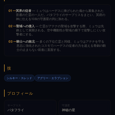
01 —
冥界の従者
— ミュウはハーデスに捧げられた魂から募集された
普通の亡霊の一人だ。バタフライのサープリスをまとい、冥府の
神に仕える108の守護星の列に加わる。
02 —
聖域への侵入
— 亡霊がアテナの聖域を攻撃する際、ミュウは先
鋒として展開される。空中機動性が聖域の廊下で迎撃しにくい攻
撃者にする。
03 —
騎士への敗北
— 多くの下位亡霊と同様、ミュウはアテナを守る
意志に強化されたコスモでハーデスの従者の力を超える青銅の騎
士の止まらない前進に直面する。
技
シルキー・スレッド
アグリー・エラプション
プロフィール
サープリス
守護星
バタフライ
神秘の星