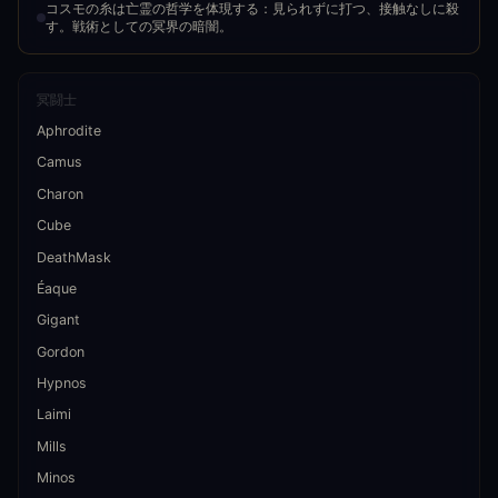
コスモの糸は亡霊の哲学を体現する：見られずに打つ、接触なしに殺
す。戦術としての冥界の暗闇。
冥闘士
Aphrodite
Camus
Charon
Cube
DeathMask
Éaque
Gigant
Gordon
Hypnos
Laimi
Mills
Minos