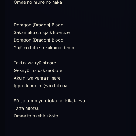
Omae no mune no naka

Doragon {Dragon} Blood

Sakamaku chi ga kikoeruze

Doragon {Dragon} Blood

Yûjô no hito shizukuma demo

Taki ni wa ryû ni nare

Gekiryû ma sakanobore

Aku ni wa yama ni nare

Ippo demo mi (w)o hikuna

Sô sa tomo yo otoko no ikikata wa

Tatta hitotsu

Omae to hashiru koto
