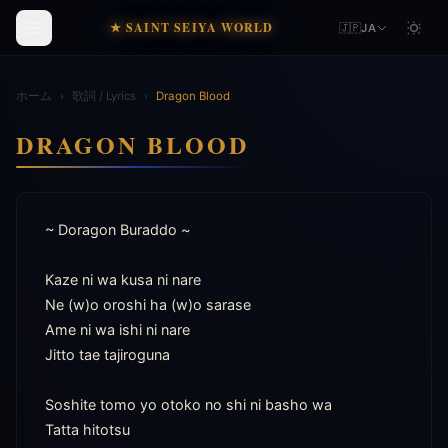
★ SAINT SEIYA WORLD
🇯🇵
JA
ホーム
›
歌詞 / Lyrics
›
Dragon Blood
DRAGON BLOOD
~ Doragon Buraddo ~

Kaze ni wa kusa ni nare

Ne (w)o oroshi ha (w)o sarase

Ame ni wa ishi ni nare

Jitto tae tajiroguna

Soshite tomo yo otoko no shi ni basho wa

Tatta hitotsu
