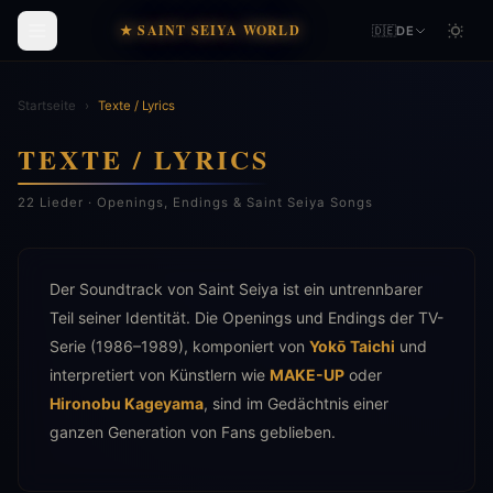
★ SAINT SEIYA WORLD
🇩🇪
DE
Startseite
›
Texte / Lyrics
TEXTE / LYRICS
22 Lieder · Openings, Endings & Saint Seiya Songs
Der Soundtrack von Saint Seiya ist ein untrennbarer
Teil seiner Identität. Die Openings und Endings der TV-
Serie (1986–1989), komponiert von
Yokō Taichi
und
interpretiert von Künstlern wie
MAKE-UP
oder
Hironobu Kageyama
, sind im Gedächtnis einer
ganzen Generation von Fans geblieben.