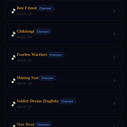
Best Friend
Chanson
🎵
MAKE-UP
Chikiuugi
Chanson
🎵
MAKE-UP
Fearless Warriors
Chanson
🎵
MAKE-UP
Shining Star
Chanson
🎵
MAKE-UP
Soldier Dream (English)
Chanson
🎵
MAKE-UP
Stay Away
Chanson