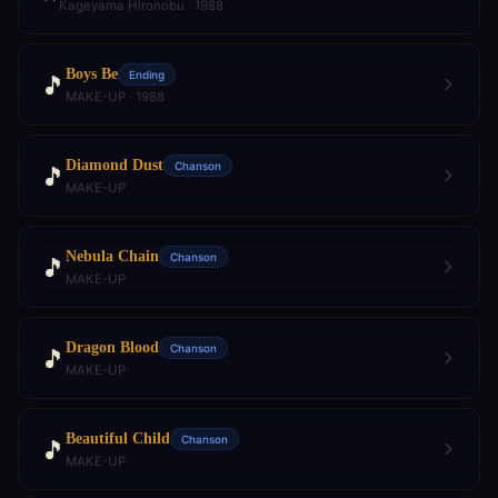
Kageyama Hironobu · 1988
Boys Be
Ending
🎵
MAKE-UP · 1988
Diamond Dust
Chanson
🎵
MAKE-UP
Nebula Chain
Chanson
🎵
MAKE-UP
Dragon Blood
Chanson
🎵
MAKE-UP
Beautiful Child
Chanson
🎵
MAKE-UP