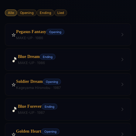
Alle
Opening
Ending
Lied
Pegasus Fantasy
Opening
⭐
MAKE-UP · 1986
Blue Dream
Ending
🎵
MAKE-UP · 1986
Soldier Dream
Opening
⭐
Kageyama Hironobu · 1987
Blue Forever
Ending
🎵
MAKE-UP · 1987
Golden Heart
Opening
⭐