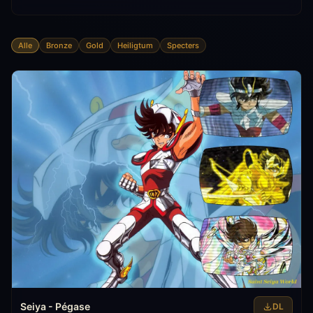
Alle
Bronze
Gold
Heiligtum
Specters
Seiya - Pégase
DL