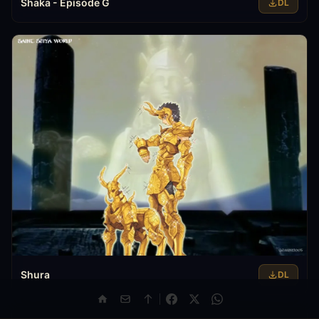
Shaka - Episode G
DL
Shura
DL