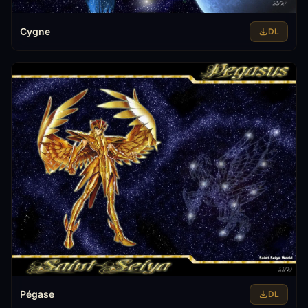
Cygne
DL
Pégase
DL