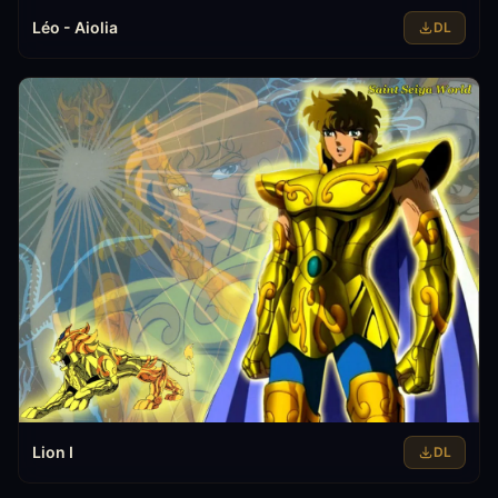
Léo - Aiolia
DL
Lion I
DL