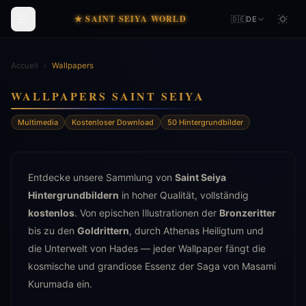
★ SAINT SEIYA WORLD
🇩🇪
DE
Accueil
›
Wallpapers
WALLPAPERS SAINT SEIYA
Multimedia
Kostenloser Download
50 Hintergrundbilder
Entdecke unsere Sammlung von
Saint Seiya
Hintergrundbildern
in hoher Qualität, vollständig
kostenlos
. Von epischen Illustrationen der
Bronzeritter
bis zu den
Goldrittern
, durch Athenas Heiligtum und
die Unterwelt von Hades — jeder Wallpaper fängt die
kosmische und grandiose Essenz der Saga von Masami
Kurumada ein.