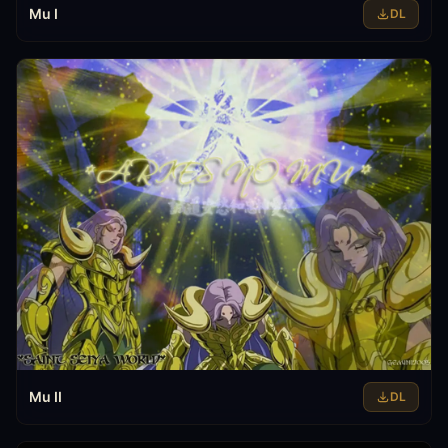
Mu I
DL
Mu II
DL