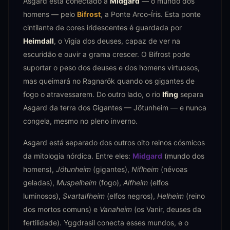
Asgard está conectado a
Midgard
— o mundo dos
homens — pelo
Bifrost
, a Ponte Arco-Íris. Esta ponte
cintilante de cores iridescentes é guardada por
Heimdall
, o Vigia dos deuses, capaz de ver na
escuridão e ouvir a grama crescer. O Bifrost pode
suportar o peso dos deuses e dos homens virtuosos,
mas queimará no Ragnarök quando os gigantes de
fogo o atravessarem. Do outro lado, o rio
Ifing
separa
Asgard da terra dos Gigantes — Jötunheim — e nunca
congela, mesmo no pleno inverno.
Asgard está separado dos outros oito reinos cósmicos
da mitologia nórdica. Entre eles:
Midgard
(mundo dos
homens),
Jötunheim
(gigantes),
Niflheim
(névoas
geladas),
Muspelheim
(fogo),
Alfheim
(elfos
luminosos),
Svartalfheim
(elfos negros),
Helheim
(reino
dos mortos comuns) e
Vanaheim
(os Vanir, deuses da
fertilidade). Yggdrasil conecta esses mundos, e o