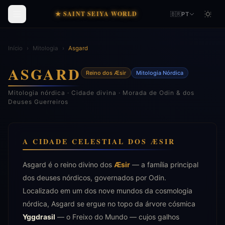
★ SAINT SEIYA WORLD
🇧🇷
PT
Início
›
Mitologia
›
Asgard
ASGARD
Reino dos Æsir
Mitologia Nórdica
Mitologia nórdica · Cidade divina · Morada de Odin & dos
Deuses Guerreiros
A CIDADE CELESTIAL DOS ÆSIR
Asgard é o reino divino dos
Æsir
— a família principal
dos deuses nórdicos, governados por Odin.
Localizado em um dos nove mundos da cosmologia
nórdica, Asgard se ergue no topo da árvore cósmica
Yggdrasil
— o Freixo do Mundo — cujos galhos