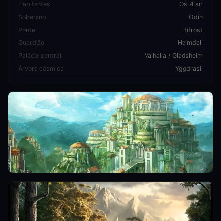
Habitantes
Os Æsir
Soberano
Odin
Ponte
Bifrost
Guardião
Heimdall
Palácio central
Valhalla / Gladsheim
Árvore cósmica
Yggdrasil