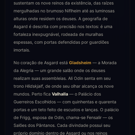
sustentam os nove reinos da existência, das raízes
mergulhadas no brumoso Niflheim até as luminosas
alturas onde residem os deuses. A geografia de
Asgard é descrita com precisão nos textos: é uma
fortaleza inexpugnável, rodeada de muralhas
espessas, com portas defendidas por guardiões
imortais.
No coração de Asgard está
Gladsheim
— a Morada
da Alegria — um grande salão onde os deuses
realizam suas assembleias. Ali Odin senta em seu
trono
Hlidskjalf
, de onde seu olhar alcança os nove
mundos. Perto fica
Valhalla
— o Palácio dos
Guerreiros Escolhidos — com quinhentas e quarenta
portas e um teto feito de escudos e lanças. O palácio
de Frigg, esposa de Odin, chama-se Fensalir — os
Salões dos Pântanos. Cada divindade possui seu
próprio domínio dentro de Asgard ou nos reinos