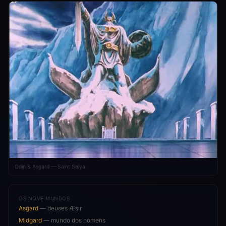
Odin & Asgard — Saint Seiya
OS NOVE MUNDOS
Asgard
— deuses Æsir
Midgard
— mundo dos homens