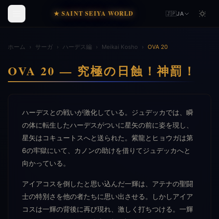
★ SAINT SEIYA WORLD
🇯🇵
JA
ホーム
›
サーガ
›
ハーデス編
›
Meikai Kosho
›
OVA 20
OVA 20 — 究極の日蝕！神罰！
ハーデスとの戦いが激化している。ジュデッカでは、瞬
の体に転生したハーデスがついに星矢の前に姿を現し、
星矢はコキュートスへと送られた。紫龍とヒョウガは第
6の牢獄にいて、カノンの助けを借りてジュデッカへと
向かっている。
アイアコスを倒したと思い込んだ一輝は、アテナの聖闘
士の特別さを他の者たちに思い出させる。しかしアイア
コスは一輝の背後に再び現れ、激しく打ちつける。一輝