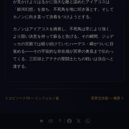
が見かけよりはるかに強大な敵と認めたアイアコスは
「銀河幻想」を放ち、不死鳥を地に叩き落とす。そして
カノンに向き直って決着をつけようとする。
カノンはアイアコスを挑発し、不死鳥は常により強く、
より固い決意を持って蘇ると告げる。その瞬間、ジュデ
ッカの宮殿では眠り続けていたハーデス・瞬がついに目
覚める——その宇宙的な存在感が冥界の奥底まで伝わっ
てくる。三巨頭とアテナの聖闘士たちの戦いは頂点へと
達する。
エピソード19 — インフェルノ篇
冥界交渉篇 — 概要