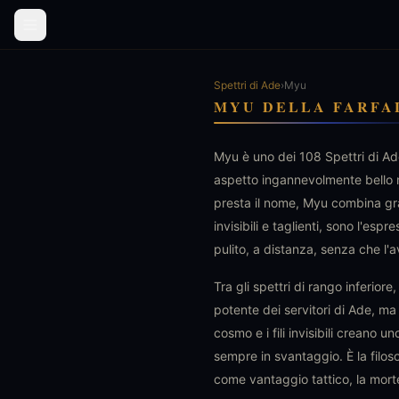
Spettri di Ade
›
Myu
MYU DELLA FARFA
Myu è uno dei 108 Spettri di Ade,
aspetto ingannevolmente bello n
presta il nome, Myu combina gra
invisibili e taglienti, sono l'es
pulito, a distanza, senza che l
Tra gli spettri di rango inferiore
potente dei servitori di Ade, ma è
cosmo e i fili invisibili creano
sempre in svantaggio. È la filosof
come vantaggio tattico, la mort