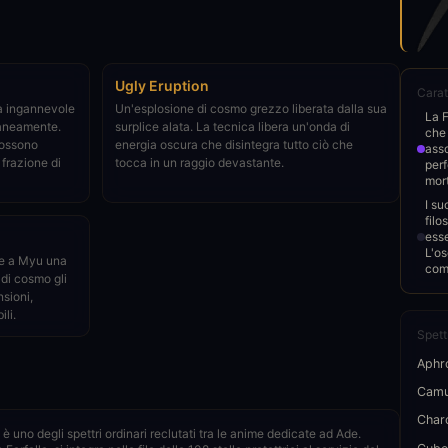
Ugly Eruption
Carat
za ingannevole
Un'esplosione di cosmo grezzo liberata dalla sua
La F
taneamente.
surplice alata. La tecnica libera un'onda di
che 
 possono
energia oscura che disintegra tutto ciò che
asso
frazione di
tocca in un raggio devastante.
per
mort
I su
filo
esse
L'os
sce a Myu una
com
 di cosmo gli
sioni,
li.
Spett
Aphr
Cam
Char
 uno degli spettri ordinari reclutati tra le anime dedicate ad Ade.