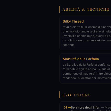
ABILITÀ & TECNICHE
Silky Thread
Myu proietta fili di cosmo di finez
che imprigionano e tagliano simul
Invisibili a occhio nudo, questi fili
immobilizzare un avversario in una 
secondo.
Mobilità della Farfalla
La Surplice della Farfalla conferi
formidabile agilità aerea. Le sue ali
permettono di muoversi in tre dimen
rendendo i suoi attacchi imprevedibi
EVOLUZIONE
01 —
Servitore degli Inferi
— Myu è