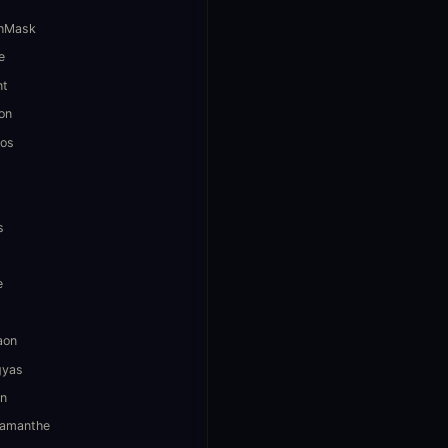
hMask
e
nt
on
os
s
e
aon
gyas
n
amanthe