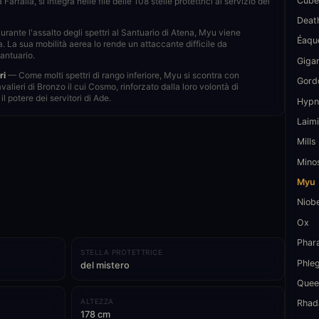
Cube
Farfalla, si integra nelle file delle 108 stelle protettrici al servizio del
Deat
rante l'assalto degli spettri al Santuario di Atena, Myu viene
Éaqu
 La sua mobilità aerea lo rende un attaccante difficile da
Santuario.
Giga
ri
— Come molti spettri di rango inferiore, Myu si scontra con
Gord
alieri di Bronzo il cui Cosmo, rinforzato dalla loro volontà di
l potere dei servitori di Ade.
Hypn
Laimi
Mills
Mino
Myu
Niob
Ox
Phar
STELLA PROTETTRICE
Phle
del mistero
Quee
ALTEZZA
Rhad
178 cm