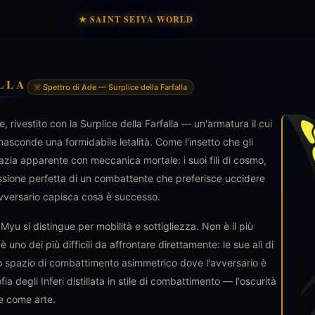
★ SAINT SEIYA WORLD
LLA
☠️ Spettro di Ade — Surplice della Farfalla
 rivestito con la Surplice della Farfalla — un'armatura il cui
asconde una formidabile letalità. Come l'insetto che gli
zia apparente con meccanica mortale: i suoi fili di cosmo,
pressione perfetta di un combattente che preferisce uccidere
'avversario capisca cosa è successo.
, Myu si distingue per mobilità e sottigliezza. Non è il più
 uno dei più difficili da affrontare direttamente: le sue ali di
 uno spazio di combattimento asimmetrico dove l'avversario è
ia degli Inferi distillata in stile di combattimento — l'oscurità
e come arte.