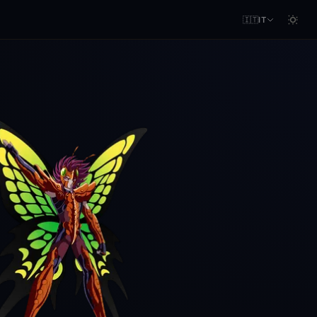
🇮🇹
IT