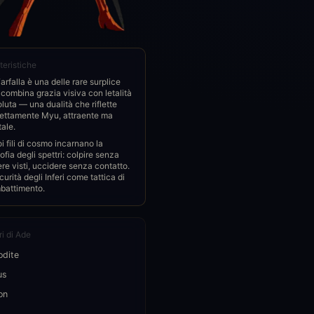
teristiche
arfalla è una delle rare surplice
combina grazia visiva con letalità
luta — una dualità che riflette
fettamente Myu, attraente ma
ale.
oi fili di cosmo incarnano la
sofia degli spettri: colpire senza
re visti, uccidere senza contatto.
curità degli Inferi come tattica di
battimento.
ri di Ade
odite
us
on