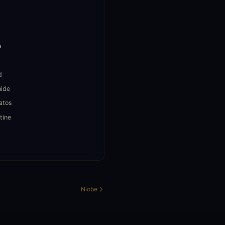
a
d
hide
atos
tine
s
Niobe