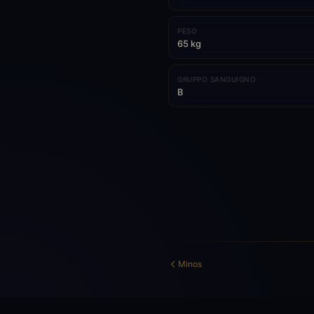
PESO
65 kg
GRUPPO SANGUIGNO
B
Minos