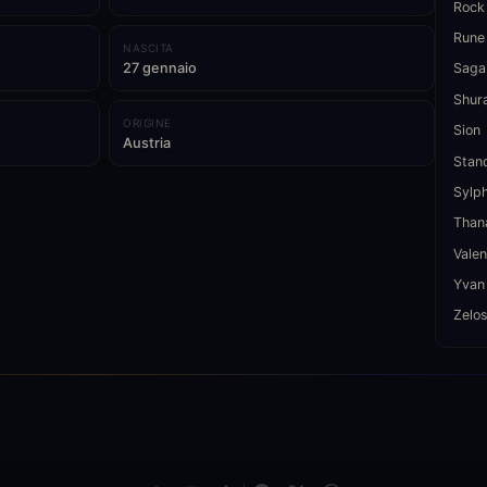
Rock
Rune
NASCITA
27 gennaio
Saga
Shur
ORIGINE
Sion
Austria
Stan
Sylp
Than
Valen
Yvan
Zelo