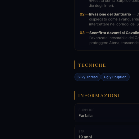
Rivestito con la Surplice della 
dio degli Inferi.
02 —
Invasione del Santuario
— Du
dispiegato come avanguardia.
intercettare nei corridoi del 
03 —
Sconfitta davanti ai Cavalie
l'avanzata inesorabile dei Cav
proteggere Atena, trascende i
TECNICHE
Silky Thread
Ugly Eruption
INFORMAZIONI
SURPLICE
Farfalla
ETÀ
19 anni