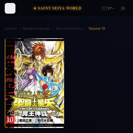
★ SAINT SEIYA WORLD
🇮🇹
IT
Accueil
›
Manga Originale
›
The Lost Canvas
›
Volume 10