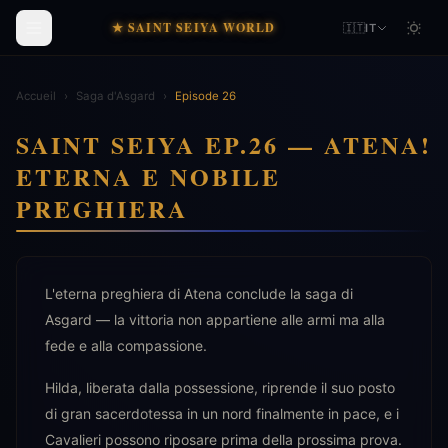
★ SAINT SEIYA WORLD
🇮🇹
IT
Accueil
›
Saga d'Asgard
›
Episode 26
SAINT SEIYA EP.26 — ATENA!
ETERNA E NOBILE
PREGHIERA
L'eterna preghiera di Atena conclude la saga di
Asgard — la vittoria non appartiene alle armi ma alla
fede e alla compassione.
Hilda, liberata dalla possessione, riprende il suo posto
di gran sacerdotessa in un nord finalmente in pace, e i
Cavalieri possono riposare prima della prossima prova.