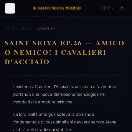
★ SAINT SEIYA WORLD
🇮🇹
IT
Home
›
Saghe
›
Episode 26
SAINT SEIYA EP.26 — AMICO
O NEMICO! I CAVALIERI
D'ACCIAIO
I misteriosi Cavalieri d'Acciaio si uniscono all'avventura,
portando una nuova dimensione tecnologica nel
mondo delle armature mistiche.
La loro lealtà ambigua solleva la domanda
fondamentale di cosa significhi davvero servire Atena
al di là delle tradizioni stabilite.