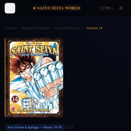
★ SAINT SEIYA WORLD
🇮🇹
IT
Accueil
›
Manga Originale
›
Next Dimension
›
Volume 14
2023
Arco Finale & Epilogo — Volumi 14–16