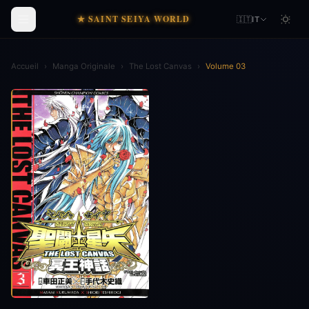
★ SAINT SEIYA WORLD
🇮🇹
IT
Accueil
›
Manga Originale
›
The Lost Canvas
›
Volume 03