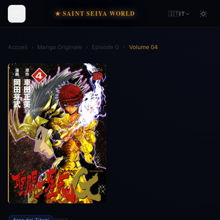
★ SAINT SEIYA WORLD
🇮🇹
IT
Accueil
›
Manga Originale
›
Episode G
›
Volume 04