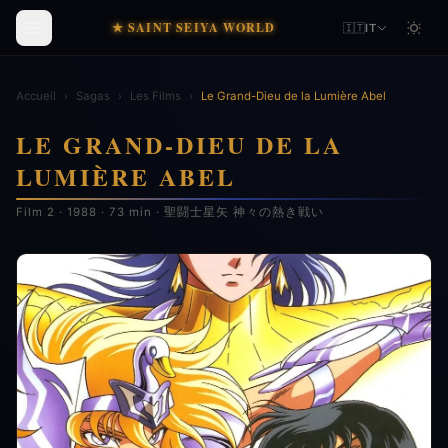
★ SAINT SEIYA WORLD
🇮🇹
IT
Accueil
›
Sagas
›
Les Films
›
Le Grand-Dieu de la Lumière Abel
LE GRAND-DIEU DE LA
LUMIÈRE ABEL
Film 2 · 1988 · 73 min · 聖闘士星矢 神々の熱き戦い