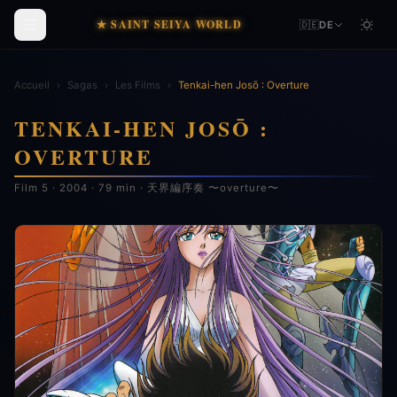
★ SAINT SEIYA WORLD
🇩🇪
DE
Accueil
›
Sagas
›
Les Films
›
Tenkai-hen Josō : Overture
TENKAI-HEN JOSŌ :
OVERTURE
Film 5 · 2004 · 79 min · 天界編序奏 〜overture〜