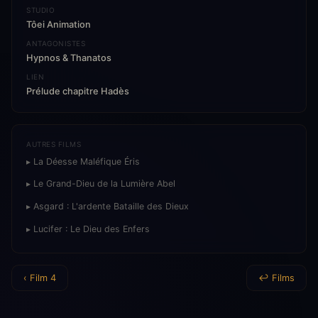
STUDIO
Tôei Animation
ANTAGONISTES
Hypnos & Thanatos
LIEN
Prélude chapitre Hadès
AUTRES FILMS
▸ La Déesse Maléfique Éris
▸ Le Grand-Dieu de la Lumière Abel
▸ Asgard : L'ardente Bataille des Dieux
▸ Lucifer : Le Dieu des Enfers
‹ Film 4
↩ Films