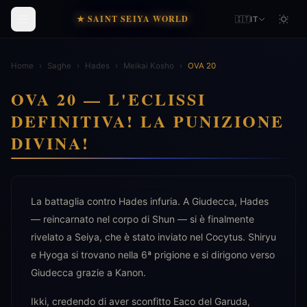
★ SAINT SEIYA WORLD
🇮🇹
IT
Home
›
Saghe
›
Hades
›
Meikai Kosho
›
OVA 20
OVA 20 — L'ECLISSI
DEFINITIVA! LA PUNIZIONE
DIVINA!
La battaglia contro Hades infuria. A Giudecca, Hades
— reincarnato nel corpo di Shun — si è finalmente
rivelato a Seiya, che è stato inviato nel Cocytus. Shiryu
e Hyoga si trovano nella 6ª prigione e si dirigono verso
Giudecca grazie a Kanon.
Ikki, credendo di aver sconfitto Eaco del Garuda,