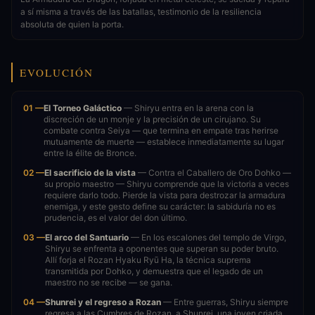
a sí misma a través de las batallas, testimonio de la resiliencia
absoluta de quien la porta.
EVOLUCIÓN
01 —
El Torneo Galáctico
— Shiryu entra en la arena con la
discreción de un monje y la precisión de un cirujano. Su
combate contra Seiya — que termina en empate tras herirse
mutuamente de muerte — establece inmediatamente su lugar
entre la élite de Bronce.
02 —
El sacrificio de la vista
— Contra el Caballero de Oro Dohko —
su propio maestro — Shiryu comprende que la victoria a veces
requiere darlo todo. Pierde la vista para destrozar la armadura
enemiga, y este gesto define su carácter: la sabiduría no es
prudencia, es el valor del don último.
03 —
El arco del Santuario
— En los escalones del templo de Virgo,
Shiryu se enfrenta a oponentes que superan su poder bruto.
Allí forja el Rozan Hyaku Ryū Ha, la técnica suprema
transmitida por Dohko, y demuestra que el legado de un
maestro no se recibe — se gana.
04 —
Shunrei y el regreso a Rozan
— Entre guerras, Shiryu siempre
regresa a las Cumbres de Rozan, a Shunrei, una joven criada