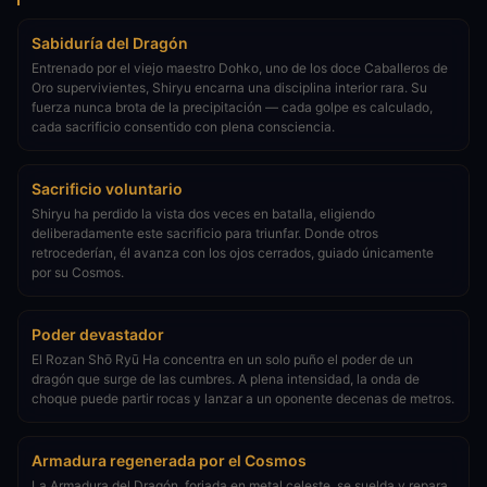
Sabiduría del Dragón
Entrenado por el viejo maestro Dohko, uno de los doce Caballeros de
Oro supervivientes, Shiryu encarna una disciplina interior rara. Su
fuerza nunca brota de la precipitación — cada golpe es calculado,
cada sacrificio consentido con plena consciencia.
Sacrificio voluntario
Shiryu ha perdido la vista dos veces en batalla, eligiendo
deliberadamente este sacrificio para triunfar. Donde otros
retrocederían, él avanza con los ojos cerrados, guiado únicamente
por su Cosmos.
Poder devastador
El Rozan Shō Ryū Ha concentra en un solo puño el poder de un
dragón que surge de las cumbres. A plena intensidad, la onda de
choque puede partir rocas y lanzar a un oponente decenas de metros.
Armadura regenerada por el Cosmos
La Armadura del Dragón, forjada en metal celeste, se suelda y repara