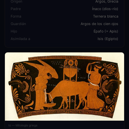
Origen
Argos, Grecia
Padre
Ínaco (dios-río)
Forma
Ternera blanca
Guardián
Argos de los cien ojos
Hijo
Épafo (= Apis)
Asimilada a
Isis (Egipto)
Io — Mitología griega