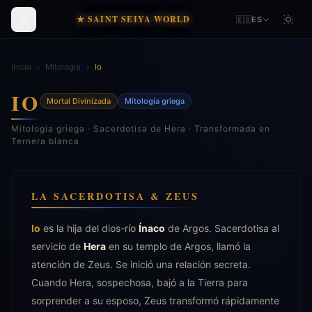
★ SAINT SEIYA WORLD
🇪🇸
ES
Inicio
›
Mitología
›
Io
IO
Mortal Divinizada
Mitología griega
Mitología griega · Sacerdotisa de Hera · Transformada en
Ternera blanca
LA SACERDOTISA & ZEUS
Io
es la hija del dios-río
Ínaco
de Argos. Sacerdotisa al
servicio de
Hera
en su templo de Argos, llamó la
atención de Zeus. Se inició una relación secreta.
Cuando Hera, sospechosa, bajó a la Tierra para
sorprender a su esposo, Zeus transformó rápidamente