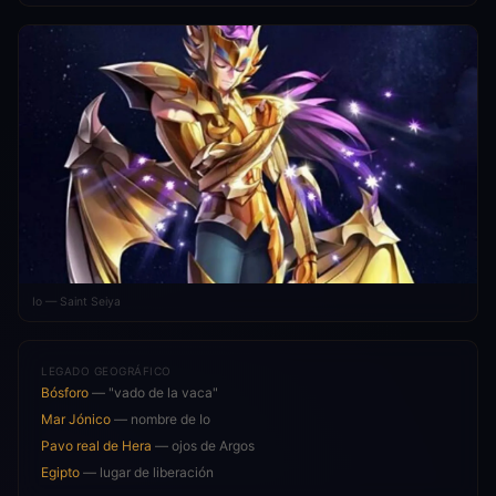
Io — Saint Seiya
LEGADO GEOGRÁFICO
Bósforo
— "vado de la vaca"
Mar Jónico
— nombre de Io
Pavo real de Hera
— ojos de Argos
Egipto
— lugar de liberación