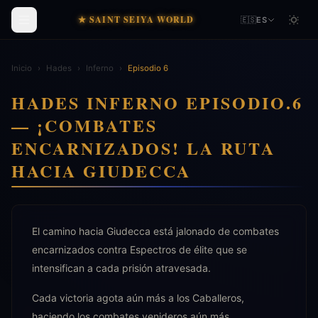
★ SAINT SEIYA WORLD
🇪🇸
ES
Inicio
›
Hades
›
Inferno
›
Episodio 6
HADES INFERNO EPISODIO.6
— ¡COMBATES
ENCARNIZADOS! LA RUTA
HACIA GIUDECCA
El camino hacia Giudecca está jalonado de combates
encarnizados contra Espectros de élite que se
intensifican a cada prisión atravesada.
Cada victoria agota aún más a los Caballeros,
haciendo los combates venideros aún más