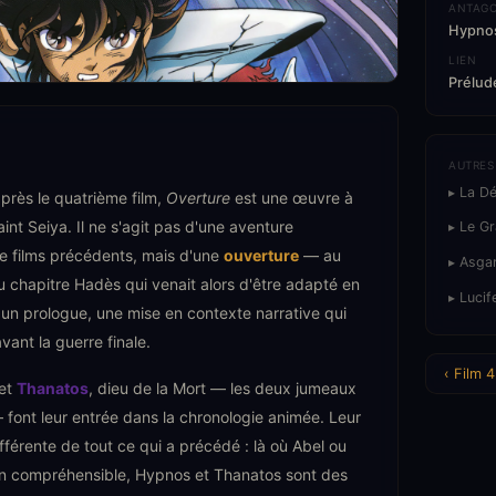
ANTAGO
Hypnos
LIEN
Prélud
AUTRES
▸ La D
près le quatrième film,
Overture
est une œuvre à
int Seiya. Il ne s'agit pas d'une aventure
▸ Le G
 films précédents, mais d'une
ouverture
— au
▸ Asgar
 chapitre Hadès qui venait alors d'être adapté en
▸ Lucif
n prologue, une mise en contexte narrative qui
vant la guerre finale.
‹ Film 4
 et
Thanatos
, dieu de la Mort — les deux jumeaux
 font leur entrée dans la chronologie animée. Leur
férente de tout ce qui a précédé : là où Abel ou
on compréhensible, Hypnos et Thanatos sont des