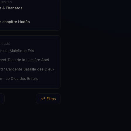
NISTES
 & Thanatos
e chapitre Hadès
 FILMS
éesse Maléfique Éris
rand-Dieu de la Lumière Abel
d : L'ardente Bataille des Dieux
er : Le Dieu des Enfers
↩ Films