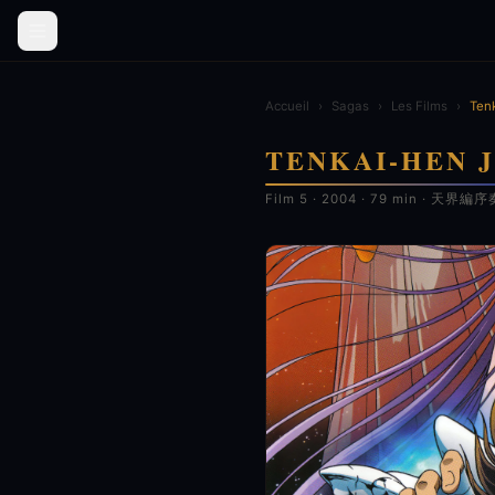
Accueil
›
Sagas
›
Les Films
›
Tenk
TENKAI-HEN 
Film 5 · 2004 · 79 min · 天界編