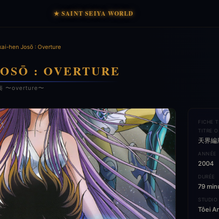
★ SAINT SEIYA WORLD
ai-hen Josō : Overture
JOSŌ : OVERTURE
序奏 〜overture〜
FICHE 
TITRE O
天界編序
ANNÉE
2004
DURÉE
79 min
STUDIO
Tôei A