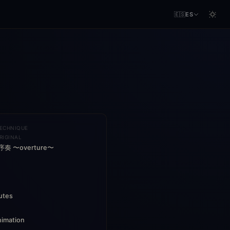
🇪🇸
ES
TECHNIQUE
RIGINAL
奏 〜overture〜
utes
nimation