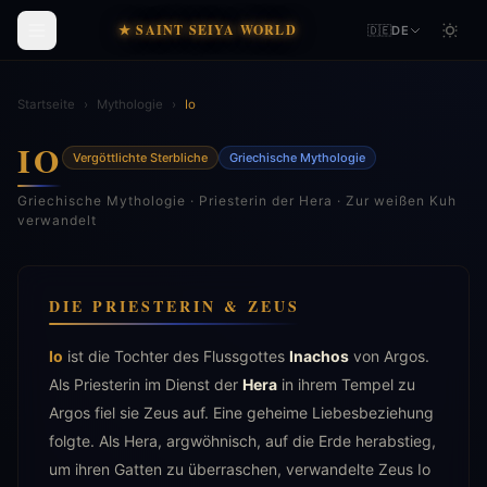
★ SAINT SEIYA WORLD
🇩🇪
DE
Startseite
›
Mythologie
›
Io
IO
Vergöttlichte Sterbliche
Griechische Mythologie
Griechische Mythologie · Priesterin der Hera · Zur weißen Kuh
verwandelt
DIE PRIESTERIN & ZEUS
Io
ist die Tochter des Flussgottes
Inachos
von Argos.
Als Priesterin im Dienst der
Hera
in ihrem Tempel zu
Argos fiel sie Zeus auf. Eine geheime Liebesbeziehung
folgte. Als Hera, argwöhnisch, auf die Erde herabstieg,
um ihren Gatten zu überraschen, verwandelte Zeus Io