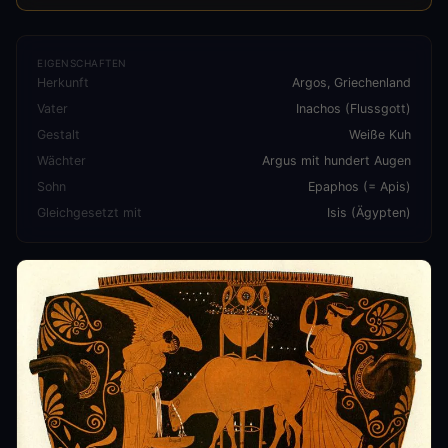
EIGENSCHAFTEN
Herkunft
Argos, Griechenland
Vater
Inachos (Flussgott)
Gestalt
Weiße Kuh
Wächter
Argus mit hundert Augen
Sohn
Epaphos (= Apis)
Gleichgesetzt mit
Isis (Ägypten)