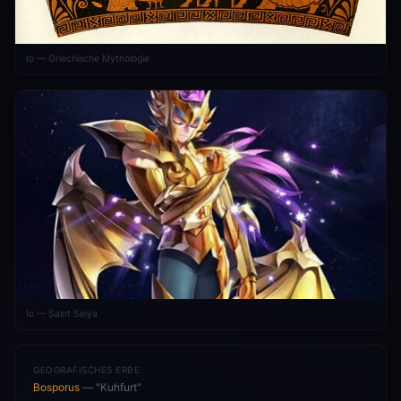
Io — Griechische Mythologie
Io — Saint Seiya
GEOGRAFISCHES ERBE
Bosporus
— "Kuhfurt"