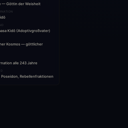
 — Göttin der Weisheit
RNATION
Kidō
ND
asa Kidō (Adoptivgroßvater)
cher Kosmos — göttlicher
rnation alle 243 Jahre
ND
 Poseidon, Rebellenfraktionen