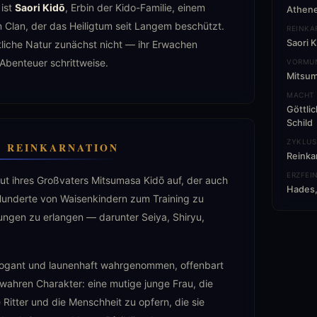
 ist
Saori Kidō
, Erbin der Kido-Familie, einem
Athene
Clan, der das Heiligtum seit Langem beschützt.
REINKA
Saori 
tliche Natur zunächst nicht — ihr Erwachen
 Abenteuer schrittweise.
VORMU
Mitsum
MACHT
Göttli
Schild
ZYKLUS
E REINKARNATION
Reinka
ERZFEI
ut ihres Großvaters Mitsumasa Kidō auf, der auch
Hades,
 Hunderte von Waisenkindern zum Training zu
ngen zu erlangen — darunter Seiya, Shiryu,
rrogant und launenhaft wahrgenommen, offenbart
wahren Charakter: eine mutige junge Frau, die
re Ritter und die Menschheit zu opfern, die sie