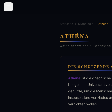
Startseite
›
Mythologie
›
Athéna
ATHÉNA
Göttin der Weisheit · Beschütze
DIE SCHÜTZENDE 
Athene
ist die griechische
Krieges. Im Universum von 
der Erde, um die Menschhe
insbesondere vor Hades un
vernichten wollen.