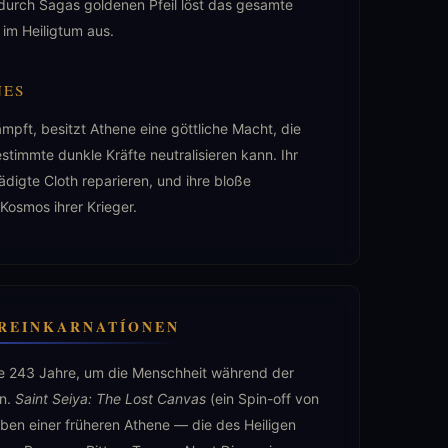
durch Sagas goldenen Pfeil löst das gesamte
im Heiligtum aus.
NES
ämpft, besitzt Athene eine göttliche Macht, die
stimmte dunkle Kräfte neutralisieren kann. Ihr
ädigte Cloth reparieren, und ihre bloße
Kosmos ihrer Krieger.
 REINKARNATÍONEN
lle 243 Jahre, um die Menschheit während der
en.
Saint Seiya: The Lost Canvas
(ein Spin-off von
ben einer früheren Athene — die des Heiligen