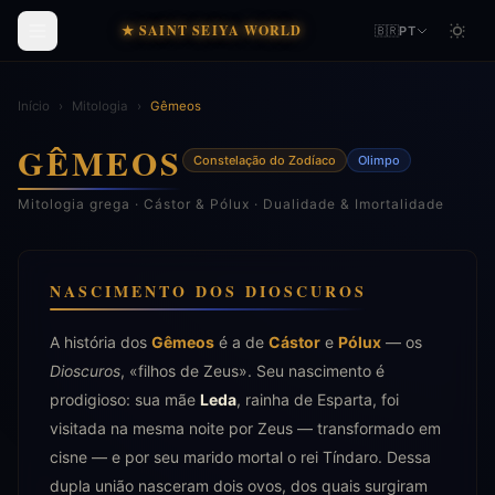
★ SAINT SEIYA WORLD
🇧🇷
PT
Início
›
Mitologia
›
Gêmeos
GÊMEOS
Constelação do Zodíaco
Olimpo
Mitologia grega · Cástor & Pólux · Dualidade & Imortalidade
NASCIMENTO DOS DIOSCUROS
A história dos
Gêmeos
é a de
Cástor
e
Pólux
— os
Dioscuros
, «filhos de Zeus». Seu nascimento é
prodigioso: sua mãe
Leda
, rainha de Esparta, foi
visitada na mesma noite por Zeus — transformado em
cisne — e por seu marido mortal o rei Tíndaro. Dessa
dupla união nasceram dois ovos, dos quais surgiram