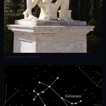
Cástor e Pólux, os Dioscuros