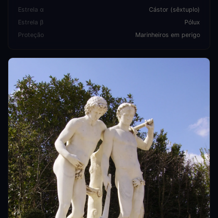
Estrela α
Cástor (sêxtuplo)
Estrela β
Pólux
Proteção
Marinheiros em perigo