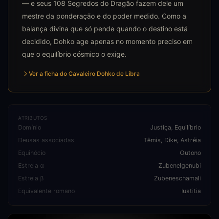
— e seus 108 Segredos do Dragão fazem dele um
mestre da ponderação e do poder medido. Como a
balança divina que só pende quando o destino está
decidido, Dohko age apenas no momento preciso em
que o equilíbrio cósmico o exige.
Ver a ficha do Cavaleiro Dohko de Libra
ATRIBUTOS
Domínio
Justiça, Equilíbrio
Deusas associadas
Têmis, Díke, Astréia
Equinócio
Outono
Estrela α
Zubenelgenubi
Estrela β
Zubeneschamali
Equivalente romano
Iustitia