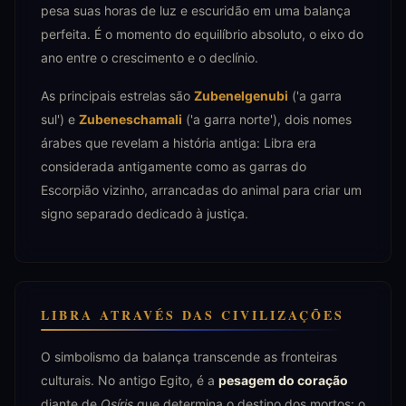
pesa suas horas de luz e escuridão em uma balança
perfeita. É o momento do equilíbrio absoluto, o eixo do
ano entre o crescimento e o declínio.
As principais estrelas são
Zubenelgenubi
('a garra
sul') e
Zubeneschamali
('a garra norte'), dois nomes
árabes que revelam a história antiga: Libra era
considerada antigamente como as garras do
Escorpião vizinho, arrancadas do animal para criar um
signo separado dedicado à justiça.
LIBRA ATRAVÉS DAS CIVILIZAÇÕES
O simbolismo da balança transcende as fronteiras
culturais. No antigo Egito, é a
pesagem do coração
diante de
Osíris
que determina o destino dos mortos: o