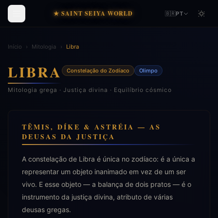
★ SAINT SEIYA WORLD
🇧🇷
PT
Início
›
Mitologia
›
Libra
LIBRA
Constelação do Zodíaco
Olimpo
Mitologia grega · Justiça divina · Equilíbrio cósmico
TÊMIS, DÍKE & ASTRÉIA — AS
DEUSAS DA JUSTIÇA
A constelação de Libra é única no zodíaco: é a única a
representar um objeto inanimado em vez de um ser
vivo. E esse objeto — a balança de dois pratos — é o
instrumento da justiça divina, atributo de várias
deusas gregas.