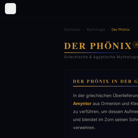
Startseite
›
Mythologie
›
Der Phönix
DER PHÖNIX
F
Griechische & ägyptische Mythologie
DER PHÖNIX IN DER 
In der griechischen Überliefer
Amyntor
aus Ormenion und Kleob
zu verführen, um dessen Aufme
und blendet im Zorn seinen Soh
verwehren.