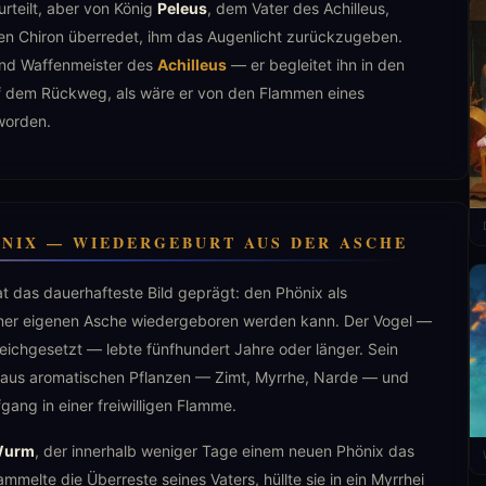
rteilt, aber von König
Peleus
, dem Vater des Achilleus,
n Chiron überredet, ihm das Augenlicht zurückzugeben.
und Waffenmeister des
Achilleus
— er begleitet ihn in den
auf dem Rückweg, als wäre er von den Flammen eines
worden.
ÖNIX — WIEDERGEBURT AUS DER ASCHE
t das dauerhafteste Bild geprägt: den Phönix als
einer eigenen Asche wiedergeboren werden kann. Der Vogel —
eichgesetzt — lebte fünfhundert Jahre oder länger. Sein
 aus aromatischen Pflanzen — Zimt, Myrrhe, Narde — und
ang in einer freiwilligen Flamme.
urm
, der innerhalb weniger Tage einem neuen Phönix das
elte die Überreste seines Vaters, hüllte sie in ein Myrrhei