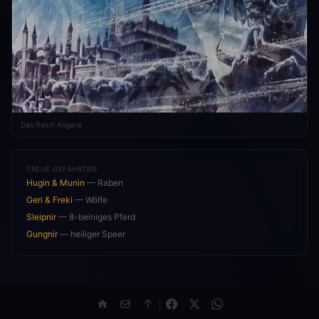
Das Reich Asgard
TREUE GEFÄHRTEN
Hugin & Munin
— Raben
Geri & Freki
— Wölfe
Sleipnir
— 8-beiniges Pferd
Gungnir
— heiliger Speer