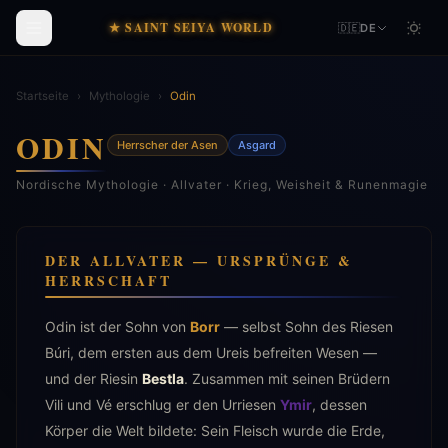
★ SAINT SEIYA WORLD
🇩🇪
DE
Startseite
›
Mythologie
›
Odin
ODIN
Herrscher der Asen
Asgard
Nordische Mythologie · Allvater · Krieg, Weisheit & Runenmagie
DER ALLVATER — URSPRÜNGE &
HERRSCHAFT
Odin ist der Sohn von
Borr
— selbst Sohn des Riesen
Búri, dem ersten aus dem Ureis befreiten Wesen —
und der Riesin
Bestla
. Zusammen mit seinen Brüdern
Vili und Vé erschlug er den Urriesen
Ymir
, dessen
Körper die Welt bildete: Sein Fleisch wurde die Erde,