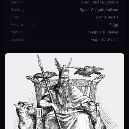
Bereich
Krieg, Weisheit, Magie
Symbole
Speer Gungnir, Valknut
Eltern
Borr & Bestla
Hauptgemahlin
Frigg
Reittier
Sleipnir (8 Beine)
Wohnsitz
Asgard / Walhall